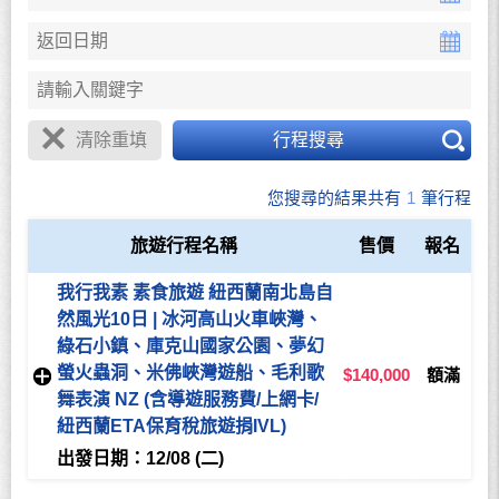
清除重填
行程搜尋
您搜尋的結果共有
1
筆行程
旅遊行程名稱
售價
報名
我行我素 素食旅遊 紐西蘭南北島自
然風光10日 | 冰河高山火車峽灣、
綠石小鎮、庫克山國家公園、夢幻
螢火蟲洞、米佛峽灣遊船、毛利歌
$140,000
額滿
舞表演 NZ (含導遊服務費/上網卡/
紐西蘭ETA保育稅旅遊捐IVL)
出發日期：12/08 (二)