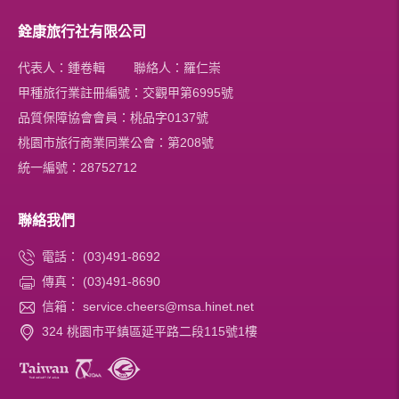
銓康旅行社有限公司
代表人：鍾卷輯 聯絡人：羅仁崇
甲種旅行業註冊編號：交觀甲第6995號
品質保障協會會員：桃品字0137號
桃園市旅行商業同業公會：第208號
統一編號：28752712
聯絡我們
電話：
(03)491-8692
傳真：
(03)491-8690
信箱：
service.cheers@msa.hinet.net
324 桃園市平鎮區延平路二段115號1樓