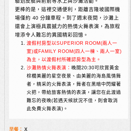
驗划皮艇與射箭等水上與沙灘活動。
更棒的是，這裡交通便利，距離吉隆坡國際機
場僅約 40 分鐘車程。到了週末夜間，沙灘上
還會上演極具震撼力的熱情火舞表演，為旅程
增添令人難忘的異國精彩回憶
。
渡假村房型以
SUPERIOR ROOM(
兩人一
室
)
或
FAMILY ROOM(
四人一棟、兩人一室
)
為主，以渡假村所確認房型為主。
沙灘熱情火舞表演：
晚間
20:30
可欣賞黃金
棕櫚美麗的星空夜景、由美麗的海島風情舞
者，精采的火舞表演，舞者在黑暗中閃耀著
火把，帶給旅客熱情的表演，讓您在此渡過
難忘的夜晚
(
若遇天候狀況不佳，則會取消
此免費火舞表演
)
。
早餐：
X