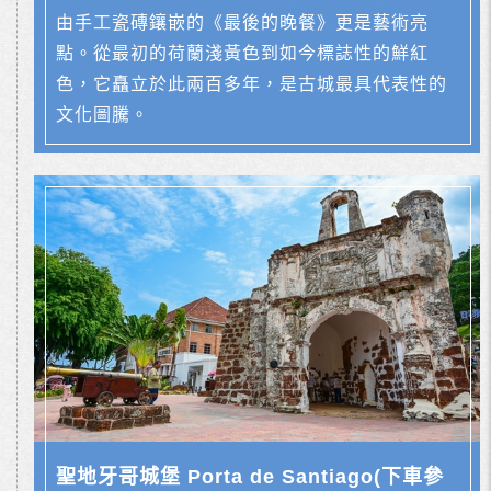
由手工瓷磚鑲嵌的《最後的晚餐》更是藝術亮
點。從最初的荷蘭淺黃色到如今標誌性的鮮紅
色，它矗立於此兩百多年，是古城最具代表性的
文化圖騰。
聖地牙哥城堡 Porta de Santiago(下車參