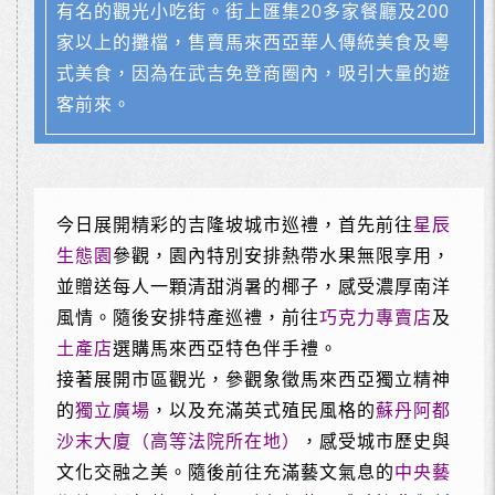
有名的觀光小吃街。街上匯集20多家餐廳及200
家以上的攤檔，售賣馬來西亞華人傳統美食及粵
式美食，因為在武吉免登商圈內，吸引大量的遊
客前來。
今日展開精彩的吉隆坡城市巡禮，首先前往
星辰
生態園
參觀，園內特別安排熱帶水果無限享用，
並贈送每人一顆清甜消暑的椰子，感受濃厚南洋
風情。隨後安排特產巡禮，前往
巧克力專賣店
及
土產店
選購馬來西亞特色伴手禮。
接著展開市區觀光，參觀象徵馬來西亞獨立精神
的
獨立廣場
，以及充滿英式殖民風格的
蘇丹阿都
沙末大廈（高等法院所在地）
，感受城市歷史與
文化交融之美。隨後前往充滿藝文氣息的
中央藝