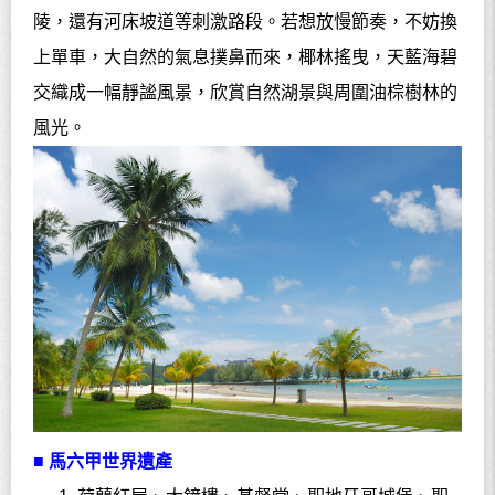
陵，還有河床坡道等刺激路段。若想放慢節奏，不妨換
上單車，大自然的氣息撲鼻而來，椰林搖曳，天藍海碧
交織成一幅靜謐風景，欣賞自然湖景與周圍油棕樹林的
風光。
■ 馬六甲世界遺產