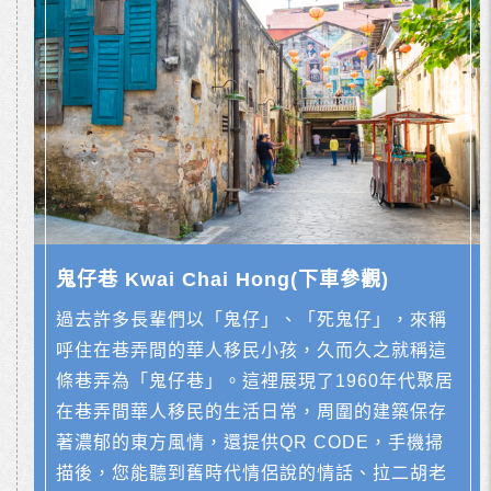
鬼仔巷 Kwai Chai Hong(下車參觀)
過去許多長輩們以「鬼仔」、「死鬼仔」，來稱
呼住在巷弄間的華人移民小孩，久而久之就稱這
條巷弄為「鬼仔巷」。這裡展現了1960年代聚居
在巷弄間華人移民的生活日常，周圍的建築保存
著濃郁的東方風情，還提供QR CODE，手機掃
描後，您能聽到舊時代情侶說的情話、拉二胡老