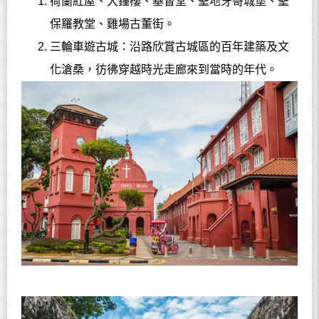
荷蘭紅屋、大鐘樓、基督堂、聖地牙哥城堡、聖
保羅教堂、雞場古董街。
三輪車遊古城：沿路欣賞古城區的百年建築及文
化滄桑，彷彿穿越時光走廊來到當時的年代。