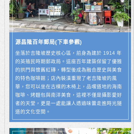
源昌隆百年郵局(下車參觀)
坐落於吉隆坡歷史核心區，前身為建於 1914 年
的英殖民時期郵政局。這座百年建築保留了優雅
的拱門與懷舊紅磚，轉型後成為融合歷史與美食
的特色咖啡館；店內裝潢重現了老吉隆坡的風
華，您可以坐在古樸的木椅上，品嚐道地的海南
咖啡、烤麵包與南洋美食，這裡不僅是攝影愛好
者的天堂，更是一處能讓人透過味蕾走進時光隧
道的文化空間。