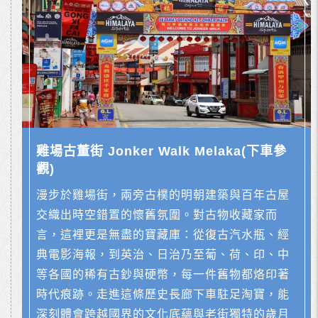
雞場古董街 Jonker Walk Melaka(下車參
觀)
漫步於雞場街，兩旁古樸的明朝建築與百年古屋
交織出時空錯置的懷舊氛圍。對古物收藏家而
言，這裡更是無盡的寶藏庫：從復古汽水瓶、經
典電影海報，到英治、日治乃至葡、荷、印、中
等各國的稀有古鈔與硬幣，每一件舊物都烙印著
時代痕跡。走進這條歷史長廊下車駐足淘寶，能
深刻體會跨越國界的文化底蘊與老街獨特的歲月