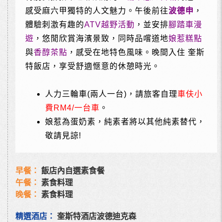
感受麻六甲獨特的人文魅力。午後前往
波德申
，
體驗刺激有趣的
ATV越野活動
，並安排
腳踏車漫
遊
，悠閒欣賞海濱景致，同時品嚐道地
娘惹糕點
與
香醇茶點
，感受在地特色風味。晚間入住 奎斯
特飯店，享受舒適愜意的休憩時光。
人力三輪車
(
兩人一台
)
，請旅客自理
車伕小
費
RM4/
一台車
。
娘惹為蛋奶素，純素者將以其他純素替代，
敬請見諒!
早餐：
飯店內自選素食餐
午餐：
素食料理
晚餐：
素食料理
精選酒店：
奎斯特酒店波德迪克森