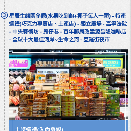
3
星辰生態園參觀(水果吃到飽+椰子每人一顆) - 特產
巡禮(巧克力專賣店、土產店) - 獨立廣場 - 高等法院
- 中央藝術坊 - 鬼仔巷 - 百年郵局改建源昌隆咖啡店
- 全球十大最佳河岸~生命之河 - 亞羅街夜市
土特巡禮(入內參觀)