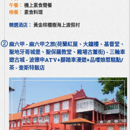
午餐：
機上素食簡餐
晚餐：
素食料理
精選酒店：
黃金棕櫚樹海上渡假村
2
麻六甲 - 麻六甲之旅(荷蘭紅屋、大鐘樓、基督堂、
聖地牙哥城堡、聖保羅教堂、雞場古董街) - 三輪車
遊古城 - 波德申ATV+腳踏車漫遊+品嚐娘惹糕點/
茶 - 奎斯特飯店