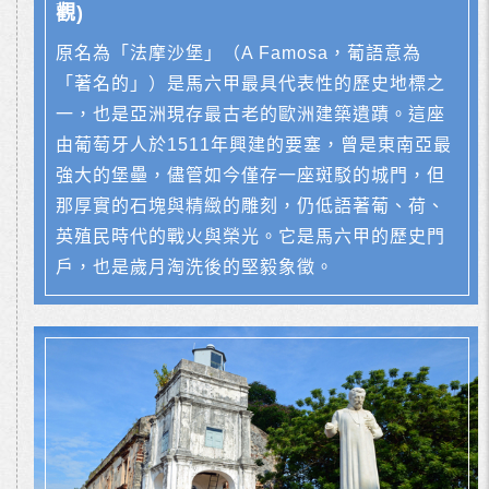
觀)
原名為「法摩沙堡」（A Famosa，葡語意為
「著名的」）是馬六甲最具代表性的歷史地標之
一，也是亞洲現存最古老的歐洲建築遺蹟。這座
由葡萄牙人於1511年興建的要塞，曾是東南亞最
強大的堡壘，儘管如今僅存一座斑駁的城門，但
那厚實的石塊與精緻的雕刻，仍低語著葡、荷、
英殖民時代的戰火與榮光。它是馬六甲的歷史門
戶，也是歲月淘洗後的堅毅象徵。