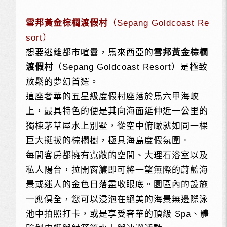
雪邦黃金棕櫚渡假村
（Sepang Goldcoast Re
sort）
想要逃離都市喧囂，馬來西亞的
雪邦黃金棕櫚
渡假村
（Sepang Goldcoast Resort）是極致
放鬆的夢幻首選。
這座奢華的五星級度假村座落於馬六甲海峽
上，最具特色的便是其向海面延伸近一公里的
獨棟茅草屋水上別墅，從空中俯瞰就如同一棵
巨大挺拔的棕櫚樹，極具海島度假氛圍。
每間客房都擁有寬敞的空間、大理石浴室以及
私人陽台，拉開窗簾即可將一望無際的蔚藍海
景或迷人的金色日落盡收眼底。園區內的設施
一應俱全，您可以浸泡在絕美的海景無邊際泳
池中拍照打卡，或是享受奢華的頂級 Spa、體