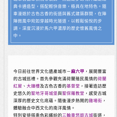
典卡通造型，搭配輕快音樂，極具在地特色。隨
車漫遊於古色古香的街道與舊式建築群間，在陣
陣微風中宛如穿越時光隧道，以輕鬆愉悅的步
調，深度沉浸於馬六甲濃厚的歷史懷舊風情之
中。
今日前往世界文化遺產城市－
麻六甲
，展開豐富
的古城巡禮。首先參觀充滿荷蘭殖民風情的
荷蘭
紅屋
、
大鐘樓
及古色古香的
基督堂
，接著造訪歷
史悠久的
聖地牙哥城堡
與
聖保羅教堂
，感受古城
深厚的歷史文化底蘊。隨後漫步熱鬧的
雞場街
，
體驗融合中西文化的南洋風情。
特別安排搭乘色彩繽紛的
三輪車悠遊古城
街道，