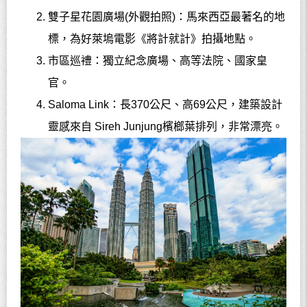
雙子星花園廣場
(
外觀拍照
)
：馬來西亞最著名的地
標，為好萊塢電影《將計就計》拍攝地點。
市區巡禮：獨立紀念廣場、高等法院、國家皇
官。
Saloma Link
：長
370
公尺、高
69
公尺，建築設計
靈感來自
Sireh Junjung
檳榔葉排列，非常漂亮。