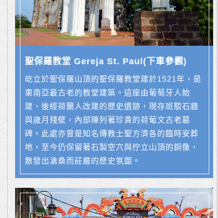
聖保羅教堂 Gereja St. Paul(下車參觀)
屹立於聖保羅山頂的聖保羅教堂建於1521年，是
東南亞最古老的教堂建築。這座由葡萄牙人始
建、後經荷蘭人改建的歷史遺跡，現存斑駁石牆
與歲月殘壁，內部陳列著珍貴的荷葡文古老墓
碑。此處亦曾是知名傳教士聖方濟各的臨時安葬
地，至今仍保留著石製空穴與佇立山頂的銅像，
散發出滄桑而莊嚴的歷史氛圍。