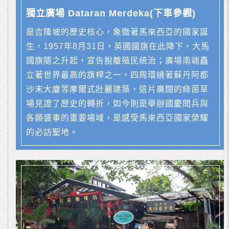
獨立廣場 Dataran Merdeka(下車參觀)
是吉隆坡的歷史核心，象徵著馬來西亞的國家誕
生，1957年8月31日，英國國旗在此降下，大馬
國旗隨之升起，宣告脫離殖民統治；廣場南端矗
立著世界最高的旗桿之一，四周環繞著蘇丹阿都
沙末大廈等摩爾式壯麗建築，這片廣闊的綠茵草
場見證了歷史的轉折，如今則是舉辦國慶閱兵與
各類盛事的重要場域，是感受馬來西亞國家榮耀
的必訪聖地。