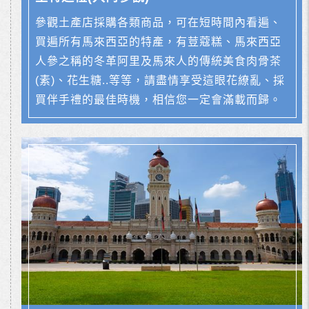
參觀土產店採購各類商品，可在短時間內看遍、
買遍所有馬來西亞的特產，有荳蔻糕、馬來西亞
人參之稱的冬革阿里及馬來人的傳統美食肉骨茶
(素)、花生糖..等等，請盡情享受這眼花繚亂、採
買伴手禮的最佳時機，相信您一定會滿載而歸。