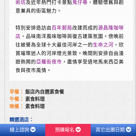
術坊
及近年熱門打卡景點
鬼仔巷
，體驗懷舊與創
意兼具的街區魅力。
特別安排造訪由
百年郵局
改建而成的
源昌隆咖啡
店
，品味南洋風味咖啡與復古建築氛圍。傍晚前
往被譽為全球十大最佳河岸之一的
生命之河
，欣
賞璀璨迷人的河岸燈光景致。晚間則安排自由漫
遊熱鬧的
亞羅街夜市
，盡情享受道地馬來西亞美
食與夜市風情。
早餐：
飯店內自選素食餐
午餐：
素食料理
晚餐：
素食料理
精選酒店：
吉隆坡斯特格飯店或 吉隆坡Trion美居酒店 或 美利亞怡思
線上諮詢
預購報名
其它出團日期
得飯店 或 雙威偉樂酒店 或 同級旅館