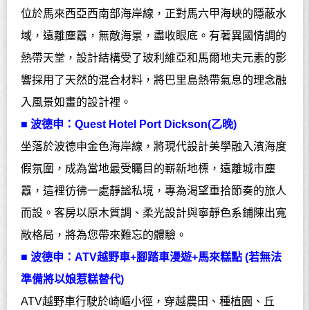
位於馬來西亞西南部海岸線，正對馬六甲海峽的隱蔽水
域，遠離塵囂，無敵海景，盡收眼底。有著異國情調的
熱帶天堂，設計結構受了玻利維亞和馬爾地夫元素的影
響採用了天然的混合材料，將巴里島熱帶氣息的理念融
入風景如畫的設計裡。
■ 波德申：
Quest Hotel Port Dickson(
乙晚
)
坐落於波德申金色海岸線，將現代設計美學融入濱海度
假氛圍，成為當地最受矚目的嶄新地標，遠離城市塵
囂，這裡彷彿一處靜謐私境，專為渴望重拾節奏的旅人
而設。客房以原木質調、柔光設計與寧靜色系鋪陳出寬
敞格局，將為您帶來難忘的體驗。
■ 波德申：
ATV
越野車
+
腳踏車漫遊
+
馬來糕點 (若無法
準備將以娘惹糕替代)
ATV
越野車行駛於崎嶇小徑，穿越農田、種植園、丘