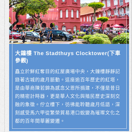
大鐘樓 The Stadthuys Clocktower(下車
參觀)
矗立於鮮紅奪目的紅屋廣場中央，大鐘樓靜靜記
錄著古城的歲月脈動。這座逾百年歷史的紅塔，
是由華商陳若錦為感念父恩所捐建，不僅是昔日
的精密計時器，更是華人文化與殖民歷史深刻交
融的象徵。佇立樓下，彷彿能聆聽歲月低語，深
刻感受馬六甲從繁榮貿易港口蛻變為璀璨文化之
都的百年間華麗變遷。