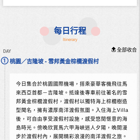
每日
行程
Itinerary
全部收合
DAY
1
桃園／吉隆坡 - 雪邦黃金棕櫚渡假村
今日集合於桃園國際機場，搭乘豪華客機飛往馬
來西亞首都－吉隆坡。抵達後專車前往著名的雪
邦黃金棕櫚渡假村，渡假村以獨特海上棕櫚樹造
型聞名，擁有濃厚南洋渡假氛圍。入住海上Villa
後，可自由享受渡假村設施，感受悠閒愜意的海
島時光。傍晚欣賞馬六甲海峽迷人夕陽，晚間漫
步於渡假村內，展開精彩浪漫的南洋渡假之旅。