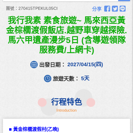
團號：
270415TPEKUL05CI
分享
我行我素 素食旅遊~ 馬來西亞黃
金棕櫚渡假飯店.越野車穿越探險.
馬六甲遺產漫步5日 (含導遊領隊
服務費/上網卡)
2027/04/15(四)
出發日期：
5天
旅遊天數：
行程
特色
Introduction
■ 黃金棕櫚渡假村
(
乙晚
)