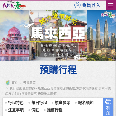
會員登入
預購行程
首頁
預購專區
我行我素 素食旅遊~ 馬來西亞黃金棕櫚渡假飯店.越野車穿越探險.馬六甲遺
產漫步5日 (含導遊領隊服務費/上網卡)
行程特色
每日行程
航班參考
報名須知
列
注意事項
備註
推薦行程
印