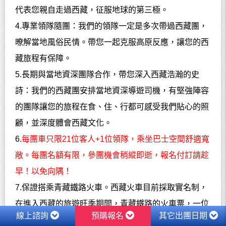
代表您親自走過西藏，征服地球的第三極。
4.專業領隊隨團：我們的領隊一定是多次帶過西藏團，
暸解當地風俗民情。帶您一起克服高原反應，讓您的西
藏旅程有保障。
5.長期與當地資深團隊合作，帶您深入西藏浩瀚的史
詩：我們的西藏團安排當地資深導遊司機，有堅強陣容
的團隊讓您的旅程在食、住、行都可感受我們貼心的照
顧，並深度體會西藏文化。
6.
每團車只限21位客人+1位領隊，乘坐巴士空間舒適寬
敞。每團名額有限，參團機會稍縱即逝，報名付訂請趁
早！以免向隅！
7.保證搭乘青藏鐵路火車。西藏火車目前採取實名制，
在進入西藏的旅遊旺季期間，青藏鐵路的火車票，一位
線上諮詢
預購報名
其它出團日期
難求，多數旅行社無法掌控的，但我們可以做到，免去