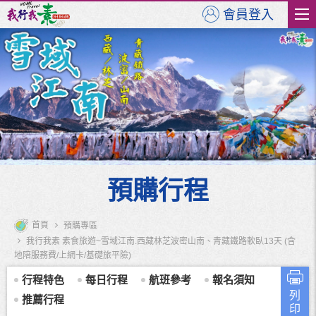
會員登入
預購行程
首頁
預購專區
我行我素 素食旅遊~雪域江南.西藏林芝波密山南、青藏鐵路軟臥13天 (含
地陪服務費/上網卡/基礎旅平險)
行程特色
每日行程
航班參考
報名須知
列
推薦行程
印