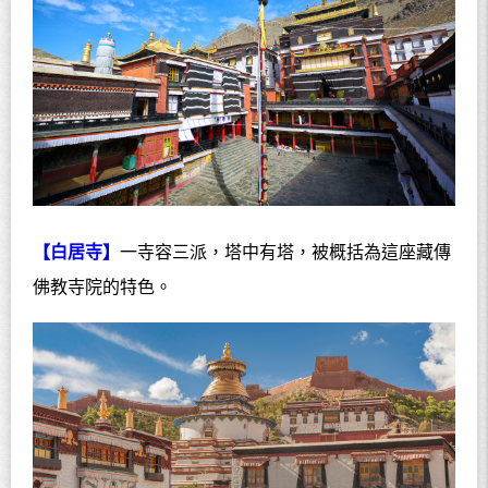
【白居寺】
一寺容三派，塔中有塔，被概括為這座藏傳
佛教寺院的特色。