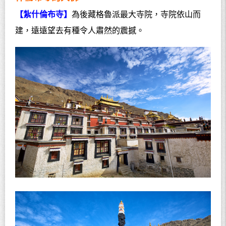
【紮什倫布寺】
為後藏格魯派最大寺院，寺院依山而
建，遠遠望去有種令人肅然的震撼。