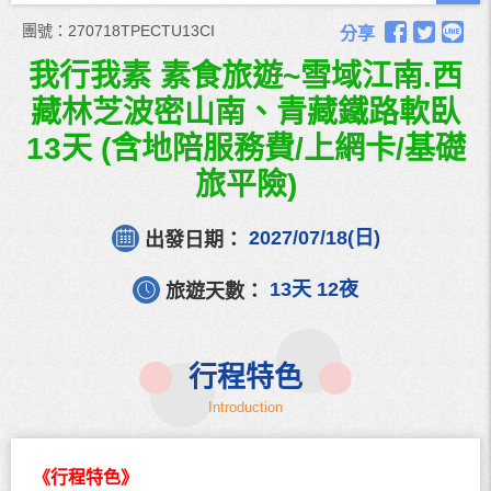
團號：
270718TPECTU13CI
分享
我行我素 素食旅遊~雪域江南.西
藏林芝波密山南、青藏鐵路軟臥
13天 (含地陪服務費/上網卡/基礎
旅平險)
2027/07/18(日)
出發日期：
13天 12夜
旅遊天數：
行程
特色
Introduction
《行程特色》