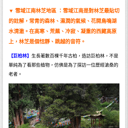
▼
雪域江南林芝地區 ：雪域江南是對林芝最貼切
的註解，常青的森林、濕潤的氣候、花開鳥鳴湖
水清澈。在高寒、荒蕪、冷寂、凝重的西藏高原
上，林芝是個恬靜、跳越的音符。
【巨柏林】
生長著數百棵千年古柏，造訪巨柏林，不是
單純為了看那些植物，仿佛是為了探訪一位歷經滄桑的
老者。