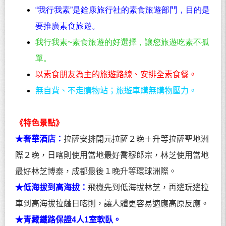
“我行我素”是銓康旅行社的素食旅遊部門，目的是
要推廣素食旅遊。
我行我素
~
素食旅遊的好選擇，
讓您旅遊吃素不孤
單。
以素食朋友為主的旅遊路線、安排全素食餐。
無自費、不走購物站；旅遊車購無購物壓力。
《特色景點》
★奢華酒店：
拉薩安排開元拉薩２晚＋升等拉薩聖地洲
際２晚，日喀則使用當地最好喬穆郎宗，林芝使用當地
最好林芝博泰，成都最後１晚升等環球洲際。
★低海拔到高海拔：
飛機先到低海拔林芝，再邊玩邊拉
車到高海拔拉薩日喀則，讓人體更容易適應高原反應。
★青藏鐵路保證
4
人
1
室軟臥。