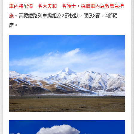
車內將配備一名大夫和一名護士，採取車內急救應急措
施
。青藏鐵路列車編組為
2
節軟臥，硬臥
8
節，
4
節硬
席。