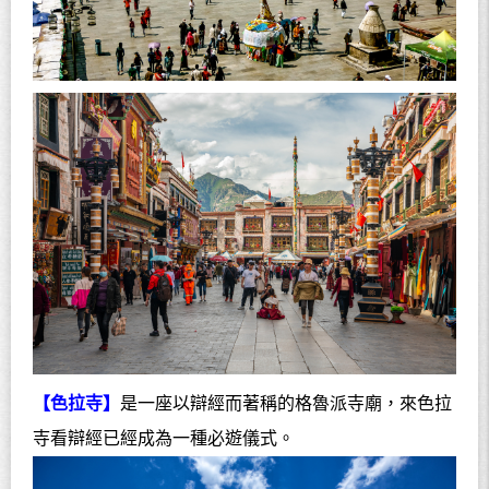
【色拉寺】
是一座以辯經而著稱的格魯派寺廟，來色拉
寺看辯經已經成為一種必遊儀式。