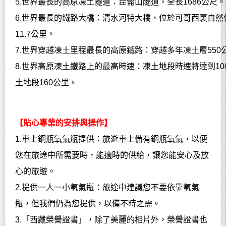
5.
世界最長的高原凍土隧道：昆侖山隧道，全長
1686
公尺。
6.
世界最長的鐵路大橋：清水河特大橋，位於可哥西裏自然
11.7
公里。
7.
世界穿越凍土里程最長的高原鐵路：穿越多年凍土層
550
8.
世界高原凍土鐵路上的最高時速：凍土地段時速將達到
10
土地段
160
公里。
【貼心專業的安排與操作】
1.車上鋼瓶氧氣瓶提供：旅遊車上備有鋼瓶氧氣，以便
您在旅途中所需要時，能適時的供給，讓您能安心及放
心的旅遊。
2.提供一人一小氧氣瓶：旅途中建議您不要依靠氧氣
瓶，但我們仍為您提供，以備不時之需。
3.「西藏榮譽證書」，除了美麗的相片外，榮譽證書也