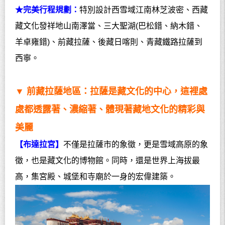
★完美行程規劃：
特別設計西雪域江南林芝波密、西藏
藏文化發祥地山南澤當、三大聖湖
(
巴松錯、納木錯、
羊卓雍錯
)
、前藏拉薩、後藏日喀則、青藏鐵路拉薩到
西寧。
▼
前藏拉薩地區：拉薩是藏文化的中心，這裡處
處都透露著、濃縮著、體現著藏地文化的精彩與
美麗
【布達拉宮】
不僅是拉薩市的象徵，更是雪域高原的象
徵，也是藏文化的博物館。同時，還是世界上海拔最
高，集宮殿、城堡和寺廟於一身的宏偉建築。