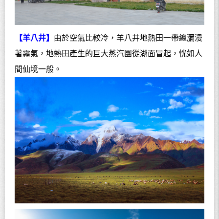
【羊八井】
由於空氣比較冷，羊八井地熱田一帶總瀰漫
著霧氣，地熱田產生的巨大蒸汽團從湖面冒起，恍如人
間仙境一般。