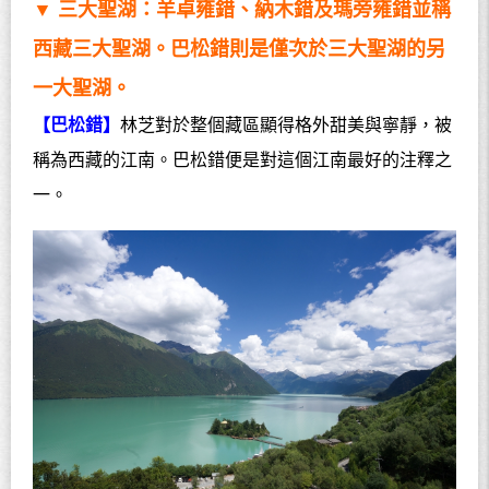
▼ 三大聖湖：羊卓雍錯、納木錯及瑪旁雍錯並稱
西藏三大聖湖。巴松錯則是僅次於三大聖湖的另
一大聖湖。
【巴松錯】
林芝對於整個藏區顯得格外甜美與寧靜，被
稱為西藏的江南。巴松錯便是對這個江南最好的注釋之
一。