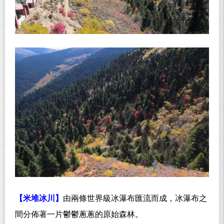
【米堆冰川】
由兩條世界級冰瀑布匯流而成，冰瀑布之
間分佈著一片鬱鬱蔥蔥的原始森林。