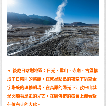
▼
後藏日喀則地區：日光、雪山、寺廟、古堡構
成了日喀則的美麗，在繁星點點的夜空下眺望金
字塔般的珠穆朗瑪，在高原的陽光下江孜宗山城
堡閃爍著歷史的光芒，在曬佛節的盛會上觀看紮
什倫布寺的大佛。