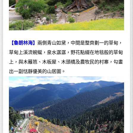
【魯朗林海】
兩側青山如黛，中間是整齊劃一的草甸，
草甸上溪流蜿蜒，泉水潺潺，野花點綴在地毯般的草甸
上，與木籬笆、木板屋、木頭橋及農牧民的村寨，勾畫
出一副恬靜優美的山居圖。