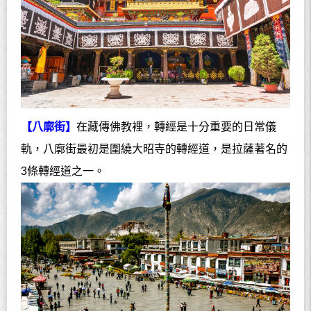
【八廓街】
在藏傳佛教裡，轉經是十分重要的日常儀
軌，八廓街最初是圍繞大昭寺的轉經道，是拉薩著名的
3
條轉經道之一。