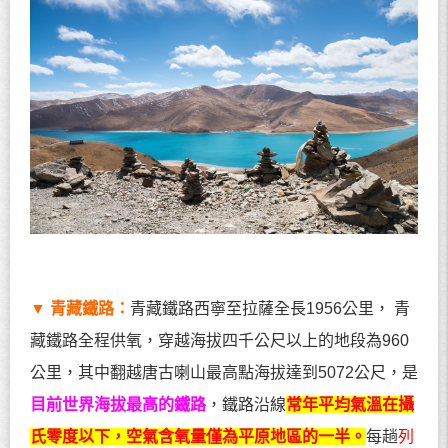
▼
青藏鐵路：
青藏鐵路西寧至拉薩全長
1956
公里， 青
藏鐵路全程供氧，穿越海拔四千公尺以上的地段為
960
公里，其中翻越唐古喇山最高點海拔達到
5072
公尺，是
目前世界海拔最高的鐵路
，鐵路沿線
常年平均氣溫在攝
氏零度以下，空氣含氧量僅為平原地區的一半。
每趟
列