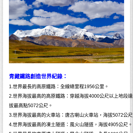
青藏鐵路創造世界紀錄：
1.
世界最長的高原鐵路：全線總里程
1956
公里。
2.
世界海拔最高的高原鐵路：穿越海拔
4000
公尺以上地段達
拔最高點
5072
公尺。
3.
世界海拔最高的火車站：唐古喇山火車站，海拔
5072
公尺
4.
世界海拔最高的凍土隧道：風火山隧道，海拔
4905
公尺。